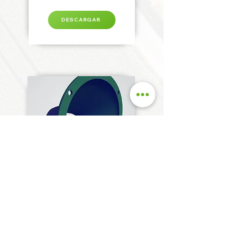
DESCARGAR
Tronera de suministro para material
granulado.
DESCARGAR