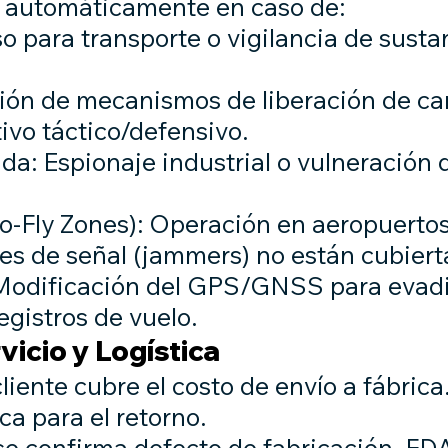
á automáticamente en caso de:
Uso para transporte o vigilancia de sust
ción de mecanismos de liberación de ca
ivo táctico/defensivo.
da: Espionaje industrial o vulneración d
o-Fly Zones): Operación en aeropuertos 
es de señal (jammers) no están cubiert
Modificación del GPS/GNSS para evadir
egistros de vuelo.
vicio y Logística
cliente cubre el costo de envío a fábric
a para el retorno.
se confirma defecto de fabricación, FD