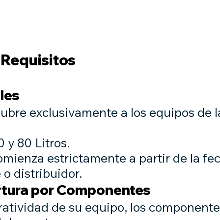
os
General
Contact
Nueva página
REFACCIONARIA DIGI
 Requisitos
les
cubre exclusivamente a los equipos de l
0 y 80 Litros.
omienza estrictamente a partir de la fe
 o distribuidor.
rtura por Componentes
eratividad de su equipo, los componente