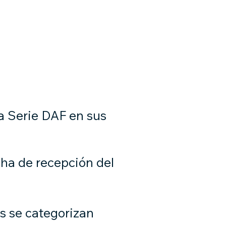
TAL 3D
Nueva página
TIENDA
Más
a Serie DAF en sus
cha de recepción del
s se categorizan