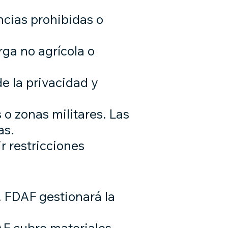
ancias prohibidas o
rga no agrícola o
e la privacidad y
o zonas militares. Las
as.
 restricciones
a. FDAF gestionará la
AF cubre materiales,