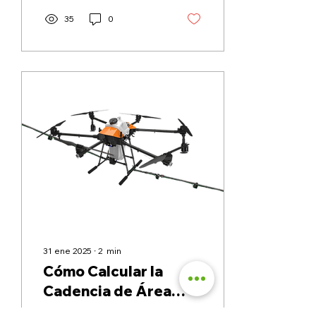
35
0
31 ene 2025
∙
2
min
Cómo Calcular la
Cadencia de Área
Fumigada con Drones