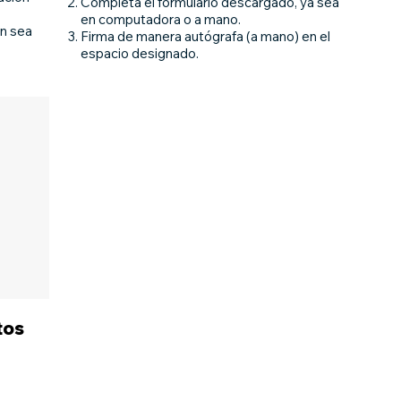
Completa el formulario descargado, ya sea
en computadora o a mano.
ón sea
Firma de manera autógrafa (a mano) en el
espacio designado.
tos