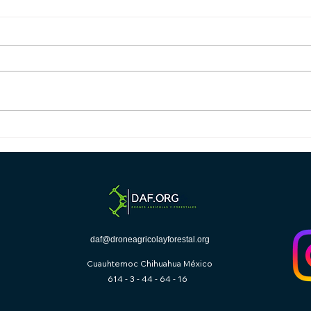
"Namo Drone Didi": Un
Cómo
Modelo que México Debe
Cad
Adoptar y Cómo DAF.org
Fum
Puede Hacerlo Realidad
Agrí
daf@droneagricolayforestal.org
Cuauhtemoc Chihuahua México
614 - 3 - 44 - 64 - 16