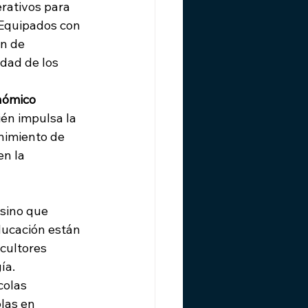
rativos para 
 Equipados con 
n de 
idad de los 
nómico
ién impulsa la 
nimiento de 
n la 
 sino que 
ucación están 
cultores 
ía.
colas
las en 