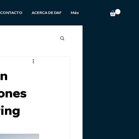
CONTACTO
ACERCA DE DAF
Más
en
rones
ring