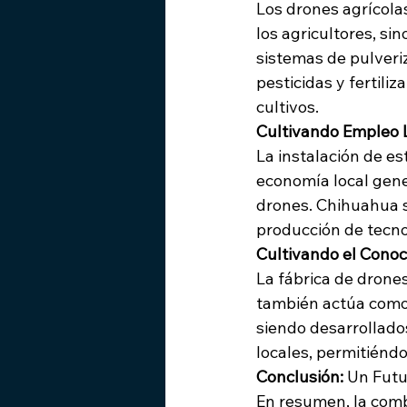
Los drones agrícola
los agricultores, si
sistemas de pulveriz
pesticidas y fertili
cultivos.
Cultivando Empleo 
La instalación de es
economía local gene
drones. Chihuahua s
producción de tecno
Cultivando el Cono
La fábrica de drones
también actúa como
siendo desarrollados
locales, permitiénd
Conclusión:
 Un Futu
En resumen, la comb