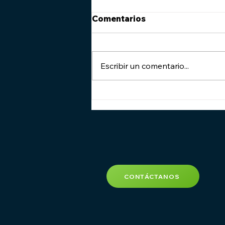
Comentarios
Escribir un comentario...
Maximizando la Eficiencia
en el Campo: El Poder de
la Precisión con el Nuevo
Simulador AgroAérea
CONTÁCTANOS