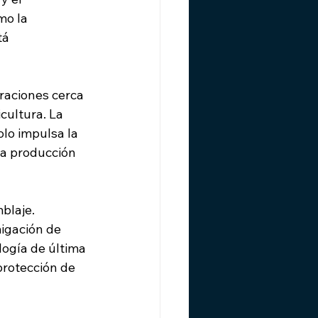
mo la 
tá 
raciones cerca 
cultura. La 
lo impulsa la 
la producción 
blaje. 
igación de 
logía de última 
protección de 