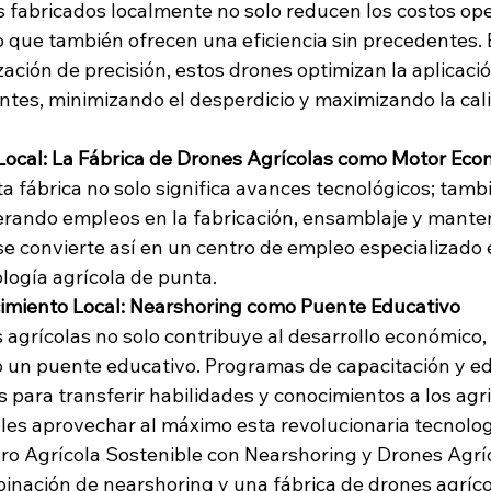
s fabricados localmente no solo reducen los costos ope
no que también ofrecen una eficiencia sin precedentes.
ación de precisión, estos drones optimizan la aplicació
zantes, minimizando el desperdicio y maximizando la cal
Local: La Fábrica de Drones Agrícolas como Motor Eco
ta fábrica no solo significa avances tecnológicos; tamb
rando empleos en la fabricación, ensamblaje y mante
e convierte así en un centro de empleo especializado e
logía agrícola de punta.
cimiento Local: Nearshoring como Puente Educativo
 agrícolas no solo contribuye al desarrollo económico,
 un puente educativo. Programas de capacitación y ed
 para transferir habilidades y conocimientos a los agri
oles aprovechar al máximo esta revolucionaria tecnolog
ro Agrícola Sostenible con Nearshoring y Drones Agrí
inación de nearshoring y una fábrica de drones agríco