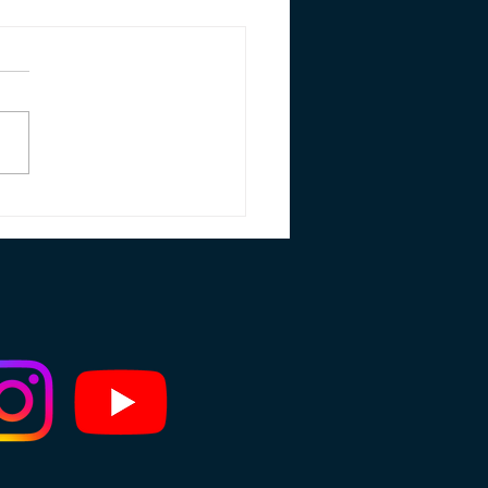
 Calcular la
encia de Área
igada con Drones
colas