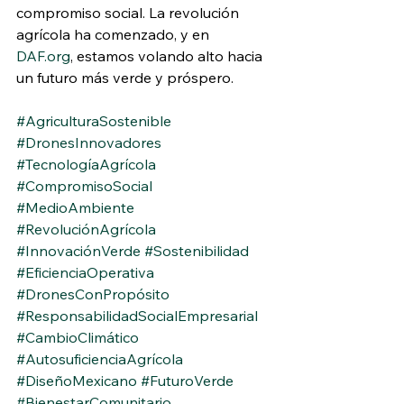
compromiso social. La revolución 
agrícola ha comenzado, y en 
DAF.org
, estamos volando alto hacia 
un futuro más verde y próspero.
#AgriculturaSostenible
#DronesInnovadores
#TecnologíaAgrícola
#CompromisoSocial
#MedioAmbiente
#RevoluciónAgrícola
#InnovaciónVerde
#Sostenibilidad
#EficienciaOperativa
#DronesConPropósito
#ResponsabilidadSocialEmpresarial
#CambioClimático
#AutosuficienciaAgrícola
#DiseñoMexicano
#FuturoVerde
#BienestarComunitario