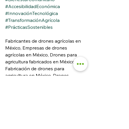
#AccesibilidadEconómica
#InnovaciónTecnológica
#TransformaciónAgrícola
#PrácticasSostenibles
Fabricantes de drones agrícolas en 
México, Empresas de drones 
agrícolas en México, Drones para 
agricultura fabricados en México, 
Fabricación de drones para 
agricultura en México, Drones 
especializados en agricultura en 
México, Distribuidores de drones 
agrícolas en México, Productores de 
drones agrícolas en México, 
Fabricantes de UAV agrícolas en 
México, Fabricantes de sistemas 
aéreos no tripulados agrícolas en 